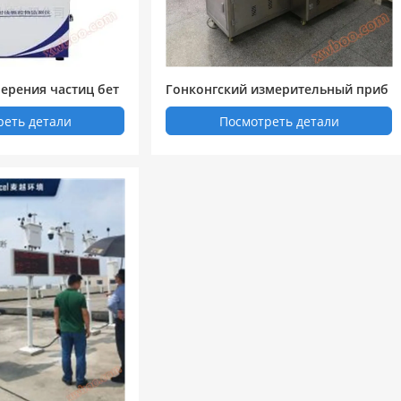
ерения частиц бет
Гонконгский измерительный приб
ор для фильтрации твердых части
реть детали
Посмотреть детали
ц