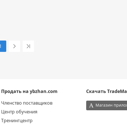
1
Продать на ybzhan.com
Скачать TradeMa
Членство поставщиков
А
Магазин прило
Центр обучения
Тренингцентр