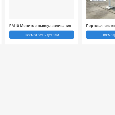
PM10 Монитор пылеулавливания
Портовая сист
на площадке для измерения части
левого загрязн
Посмотреть детали
Посмот
ц в воздухе