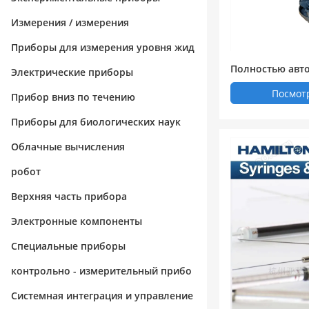
Измерения / измерения
Приборы для измерения уровня жид
Полностью авт
кости / вещества
Электрические приборы
лектуальный а
Посмот
Прибор вниз по течению
проб LCAS - 19 (
Приборы для биологических наук
Облачные вычисления
робот
Верхняя часть прибора
Электронные компоненты
Специальные приборы
контрольно - измерительный прибо
р
Системная интеграция и управление