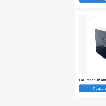
ГАП газовый ав
оотборник
Посмот