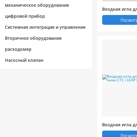
механическое оборудование
Входная игла д
пробоотборника 
цифровой прибор
Посмот
& lt; & lt; Симад
Системная интеграция и управление
я
Вторичное оборудование
расходомер
Насосный клапан
Входная игла д
тборника CTC /
Посмот