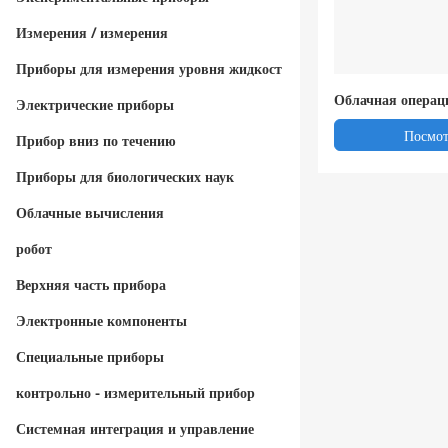
Измерения / измерения
Приборы для измерения уровня жидкост
Облачная операц
и / вещества
Электрические приборы
CloudOS
Посмот
Прибор вниз по течению
Приборы для биологических наук
Облачные вычисления
робот
Верхняя часть прибора
Электронные компоненты
Специальные приборы
контрольно - измерительный прибор
Системная интеграция и управление