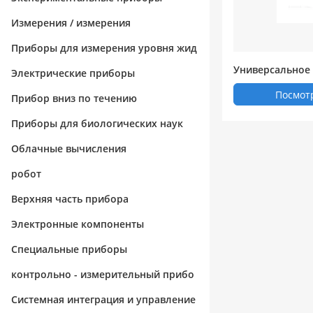
Измерения / измерения
Приборы для измерения уровня жид
Универсальное
кости / вещества
Электрические приборы
печение для пе
Посмот
Прибор вниз по течению
Labelmatrix
Приборы для биологических наук
Облачные вычисления
робот
Верхняя часть прибора
Электронные компоненты
Специальные приборы
контрольно - измерительный прибо
р
Системная интеграция и управление